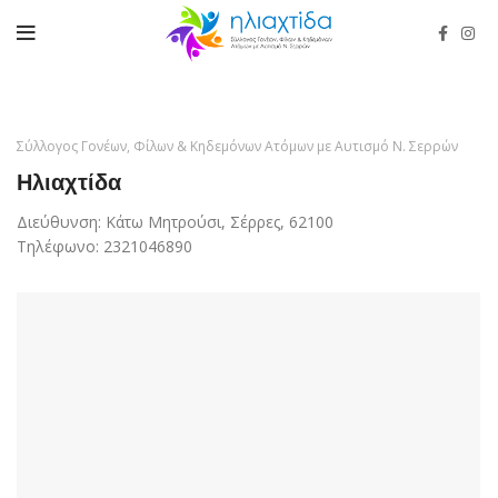
Σύλλογος Γονέων, Φίλων & Κηδεμόνων Ατόμων με Αυτισμό Ν. Σερρών
Ηλιαχτίδα
Διεύθυνση: Κάτω Μητρούσι, Σέρρες, 62100
Τηλέφωνο: 2321046890