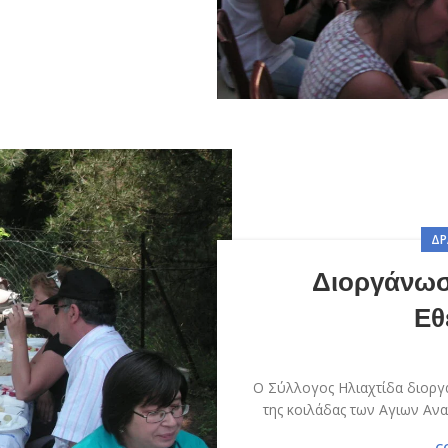
ΔΡ
Διοργάνωσ
Εθ
Ο Σύλλογος Ηλιαχτίδα διοργα
της κοιλάδας των Αγιων Ανα