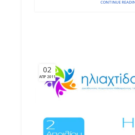
CONTINUE READI
02
ΑΠΡ 2011