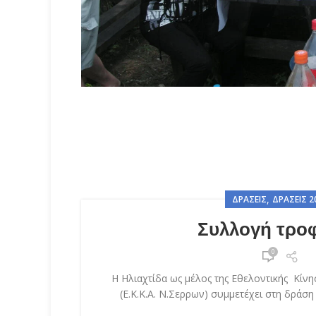
,
ΔΡΆΣΕΙΣ
ΔΡΆΣΕΙΣ 2
Συλλογή τρο
0
Η Ηλιαχτίδα ως μέλος της Εθελοντικής Κίν
(Ε.Κ.Κ.Α. Ν.Σερρων) συμμετέχει στη δράση 