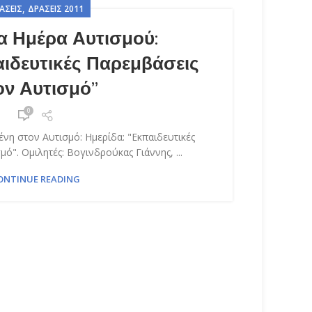
,
ΆΣΕΙΣ
ΔΡΆΣΕΙΣ 2011
α Ημέρα Αυτισμού:
αιδευτικές Παρεμβάσεις
ον Αυτισμό”
0
νη στον Αυτισμό: Ημερίδα: "Εκπαιδευτικές
ό". Ομιλητές: Βογινδρούκας Γιάννης, ...
ONTINUE READING