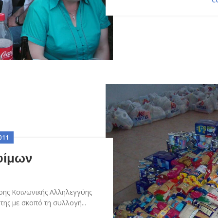
C
011
φίμων
ησης Κοινωνικής Αλληλεγγύης
της με σκοπό τη συλλογή...