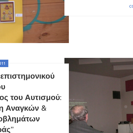
C
011
επιστημονικού
ου
ος του Αυτισμού:
η Αναγκών &
ροβλημάτων
ράς”