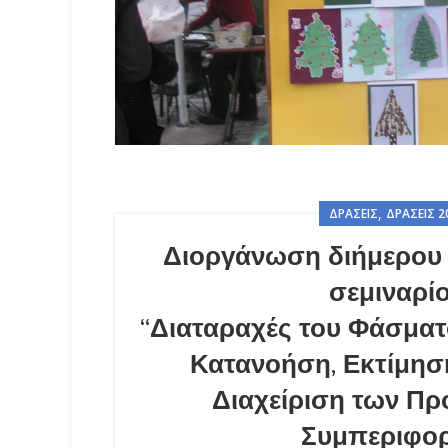
,
ΔΡΆΣΕΙΣ
ΔΡΆΣΕΙΣ 2
Διοργάνωση διήμερου 
σεμιναρί
“Διαταραχές του Φάσματ
Κατανοήση, Εκτίμησ
Διαχείριση των Π
Συμπεριφο