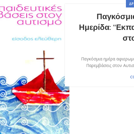
ΔΡ
Παγκόσμι
Ημερίδα: “Εκπ
στ
Παγκόσμια ημέρα αφιερωμέ
Παρεμβάσεις στον Αυτισμ
C