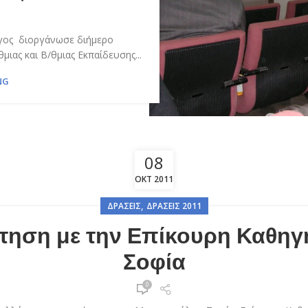
ογος διοργάνωσε διήμερο
μιας και Β/θμιας Εκπαίδευσης...
NG
08
ΟΚΤ 2011
,
ΔΡΆΣΕΙΣ
ΔΡΆΣΕΙΣ 2011
τηση με την Επίκουρη Καθη
Σοφία
0