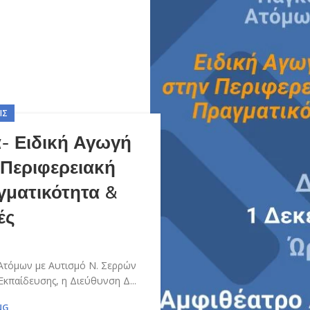
ΙΣ
- Ειδική Αγωγή
 Περιφερειακή
γματικότητα &
ές
Ατόμων με Αυτισμό Ν. Σερρών
κπαίδευσης, η Διεύθυνση Δ...
NG