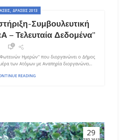
,
ΆΣΕΙΣ
ΔΡΆΣΕΙΣ 2013
στήριξη-Συμβουλευτική
Α – Τελευταία Δεδομένα”
0
 "Φωτεινών Ημερών" που διοργανώνει ο Δήμος
μέρα των Ατόμων με Αναπηρία διοργανώνει...
ONTINUE READING
29
ΣΕΠ 2013