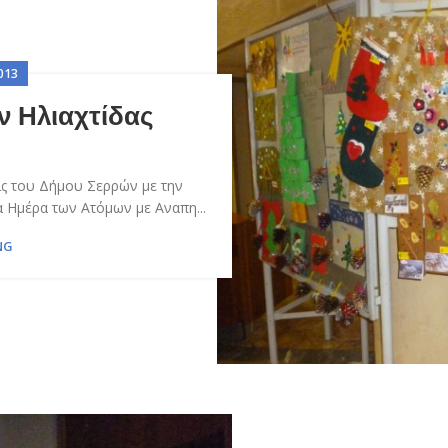
013
 Ηλιαχτίδας
ις του Δήμου Σερρών με την
 Ημέρα των Ατόμων με Αναπη...
NG