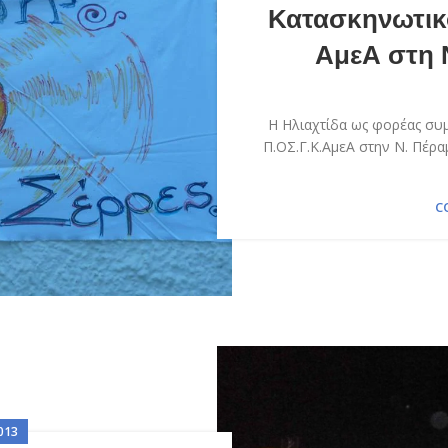
Κατασκηνωτικ
ΑμεΑ στη 
Η Ηλιαχτίδα ως φορέας συ
Π.ΟΣ.Γ.Κ.ΑμεΑ στην Ν. Πέρ
C
013