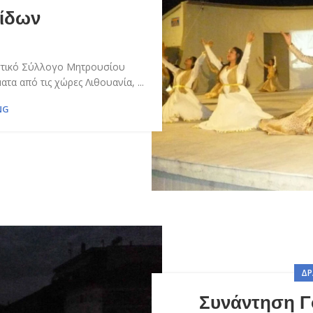
ίδων
ιστικό Σύλλογο Μητρουσίου
α από τις χώρες Λιθουανία, ...
NG
ΔΡ
Συνάντηση Γ