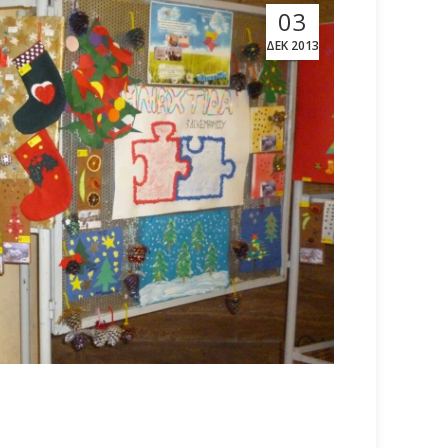
03
ΔΕΚ 2013