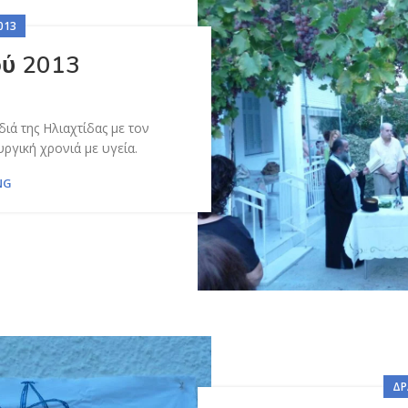
013
ού 2013
διά της Ηλιαχτίδας με τον
ργική χρονιά με υγεία.
NG
ΔΡ