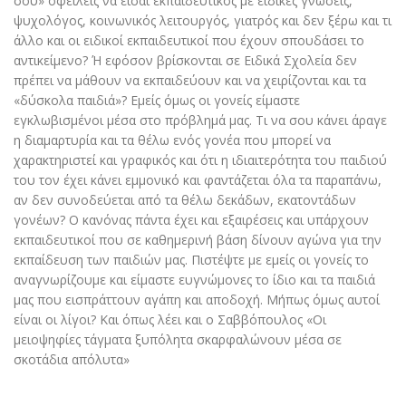
σου» οφείλεις να είσαι εκπαιδευτικός µε ειδικές γνώσεις,
ψυχολόγος, κοινωνικός λειτουργός, γιατρός και δεν ξέρω και τι
άλλο και οι ειδικοί εκπαιδευτικοί που έχουν σπουδάσει το
αντικείµενο? Ή εφόσον βρίσκονται σε Ειδικά Σχολεία δεν
πρέπει να μάθουν να εκπαιδεύουν και να χειρίζονται και τα
«δύσκολα παιδιά»? Εμείς όµως οι γονείς είμαστε
εγκλωβισμένοι µέσα στο πρόβλημά µας. Τι να σου κάνει άραγε
η διαμαρτυρία και τα θέλω ενός γονέα που µπορεί να
χαρακτηριστεί και γραφικός και ότι η ιδιαιτερότητα του παιδιού
του τον έχει κάνει εμμονικό και φαντάζεται όλα τα παραπάνω,
αν δεν συνοδεύεται από τα θέλω δεκάδων, εκατοντάδων
γονέων? Ο κανόνας πάντα έχει και εξαιρέσεις και υπάρχουν
εκπαιδευτικοί που σε καθηµερινή βάση δίνουν αγώνα για την
εκπαίδευση των παιδιών µας. Πιστέψτε µε εμείς οι γονείς το
αναγνωρίζουμε και είµαστε ευγνώµονες το ίδιο και τα παιδιά
µας που εισπράττουν αγάπη και αποδοχή. Μήπως όµως αυτοί
είναι οι λίγοι? Και όπως λέει και ο Σαββόπουλος «Οι
μειοψηφίες τάγματα ξυπόλητα σκαρφαλώνουν μέσα σε
σκοτάδια απόλυτα»