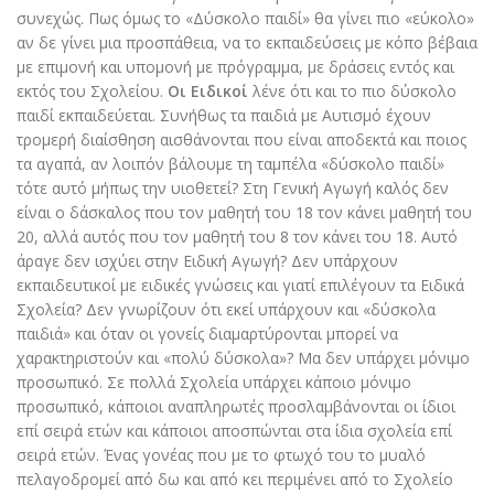
συνεχώς. Πως όμως το «Δύσκολο παιδί» θα γίνει πιο «εύκολο»
αν δε γίνει μια προσπάθεια, να το εκπαιδεύσεις µε κόπο βέβαια
µε επιμονή και υπομονή µε πρόγραμμα, με δράσεις εντός και
εκτός του Σχολείου.
Οι Ειδικοί
λένε ότι και το πιο δύσκολο
παιδί εκπαιδεύεται. Συνήθως τα παιδιά µε Αυτισμό έχουν
τρομερή διαίσθηση αισθάνονται που είναι αποδεκτά και ποιος
τα αγαπά, αν λοιπόν βάλουμε τη ταμπέλα «δύσκολο παιδί»
τότε αυτό μήπως την υιοθετεί? Στη Γενική Αγωγή καλός δεν
είναι ο δάσκαλος που τον μαθητή του 18 τον κάνει μαθητή του
20, αλλά αυτός που τον μαθητή του 8 τον κάνει του 18. Αυτό
άραγε δεν ισχύει στην Ειδική Αγωγή? Δεν υπάρχουν
εκπαιδευτικοί µε ειδικές γνώσεις και γιατί επιλέγουν τα Ειδικά
Σχολεία? Δεν γνωρίζουν ότι εκεί υπάρχουν και «δύσκολα
παιδιά» και όταν οι γονείς διαμαρτύρονται µπορεί να
χαρακτηριστούν και «πολύ δύσκολα»? Μα δεν υπάρχει µόνιμο
προσωπικό. Σε πολλά Σχολεία υπάρχει κάποιο μόνιμο
προσωπικό, κάποιοι αναπληρωτές προσλαμβάνονται οι ίδιοι
επί σειρά ετών και κάποιοι αποσπώνται στα ίδια σχολεία επί
σειρά ετών. Ένας γονέας που µε το φτωχό του το μυαλό
πελαγοδροµεί από δω και από κει περιμένει από το Σχολείο