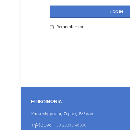
LOG IN
Remember me
ΕΠΙΚΟΙΝΩΝΊΑ
Κάτω Μητρούσι, Σέρρες, Ελλάδα
Τηλέφωνο:
+30 23210 46890