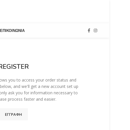
ΕΠΙΚΟΙΝΩΝΊΑ
REGISTER
allows you to access your order status and
lds below, and we'll get a new account set up
 only ask you for information necessary to
se process faster and easier.
ΕΓΓΡΑΦΉ