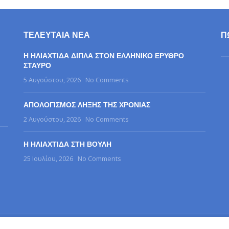
ΤΕΛΕΥΤΑΊΑ ΝΈΑ
Π
Η ΗΛΙΑΧΤΙΔΑ ΔΙΠΛΑ ΣΤΟΝ ΕΛΛΗΝΙΚΟ ΕΡΥΘΡΟ
ΣΤΑΥΡΟ
5 Αυγούστου, 2026
No Comments
ΑΠΟΛΟΓΙΣΜΟΣ ΛΗΞΗΣ ΤΗΣ ΧΡΟΝΙΑΣ
2 Αυγούστου, 2026
No Comments
Η ΗΛΙΑΧΤΙΔΑ ΣΤΗ ΒΟΥΛΗ
25 Ιουλίου, 2026
No Comments
25
Σύλλογος Γονέων, Φίλων & Κηδεμόνων Ατόμων με Αυτισμό Ν. Σερρών "Η Ηλιαχ