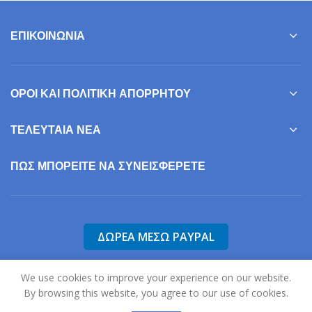
ΕΠΙΚΟΙΝΩΝΊΑ
ΌΡΟΙ ΚΑΙ ΠΟΛΙΤΙΚΉ ΑΠΟΡΡΉΤΟΥ
ΤΕΛΕΥΤΑΊΑ ΝΈΑ
ΠΩΣ ΜΠΟΡΕΊΤΕ ΝΑ ΣΥΝΕΙΣΦΕΡΕΤΕ
We use cookies to improve your experience on our website.
By browsing this website, you agree to our use of cookies.
2025
Σύλλογος Γονέων, Φίλων & Κηδεμόνων Ατόμων με Αυτισμό Ν.