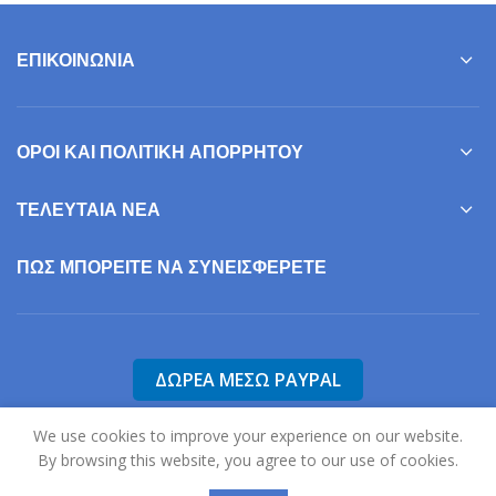
ΕΠΙΚΟΙΝΩΝΊΑ
ΌΡΟΙ ΚΑΙ ΠΟΛΙΤΙΚΉ ΑΠΟΡΡΉΤΟΥ
ΤΕΛΕΥΤΑΊΑ ΝΈΑ
ΠΩΣ ΜΠΟΡΕΊΤΕ ΝΑ ΣΥΝΕΙΣΦΕΡΕΤΕ
We use cookies to improve your experience on our website.
By browsing this website, you agree to our use of cookies.
2025
Σύλλογος Γονέων, Φίλων & Κηδεμόνων Ατόμων με Αυτισμό Ν.