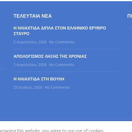
ΤΕΛΕΥΤΑΊΑ ΝΈΑ
Π
Η ΗΛΙΑΧΤΙΔΑ ΔΙΠΛΑ ΣΤΟΝ ΕΛΛΗΝΙΚΟ ΕΡΥΘΡΟ
ΣΤΑΥΡΟ
5 Αυγούστου, 2026
No Comments
ΑΠΟΛΟΓΙΣΜΟΣ ΛΗΞΗΣ ΤΗΣ ΧΡΟΝΙΑΣ
2 Αυγούστου, 2026
No Comments
Η ΗΛΙΑΧΤΙΔΑ ΣΤΗ ΒΟΥΛΗ
25 Ιουλίου, 2026
No Comments
25
Σύλλογος Γονέων, Φίλων & Κηδεμόνων Ατόμων με Αυτισμό Ν. Σερρών "Η Ηλιαχ
rowsing this website, you agree to our use of cookies.