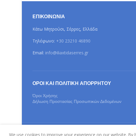
ΕΠΙΚΟΙΝΩΝΊΑ
Κάτω Μητρούσι, Σέρρες, Ελλάδα
Τηλέφωνο:
+30 23210 46890
Email:
info@iliaxtidaserres.gr
ΌΡΟΙ ΚΑΙ ΠΟΛΙΤΙΚΉ ΑΠΟΡΡΉΤΟΥ
Όροι Χρήσης
Δήλωση Προστασίας Προσωπικών Δεδομένων
20
We use cookies to improve your experience on our website. By b