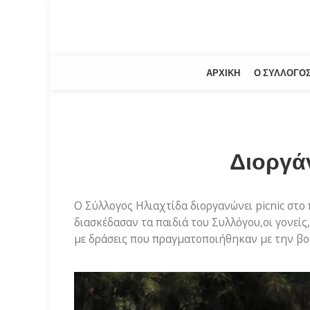
ΑΡΧΙΚΉ
Ο ΣΎΛΛΟΓΟ
Διοργά
Ο Σύλλογος Ηλιαχτίδα διοργανώνει picnic στο
διασκέδασαν τα παιδιά του Συλλόγου,οι γονείς,
με δράσεις που πραγματοποιήθηκαν με την βο