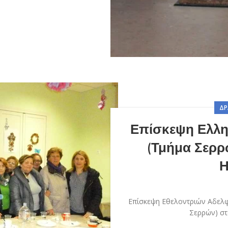
ΔΡ
Επίσκεψη Ελλη
(Τμήμα Σερρ
Η
Επίσκεψη Εθελοντριών Αδελ
Σερρών) στ