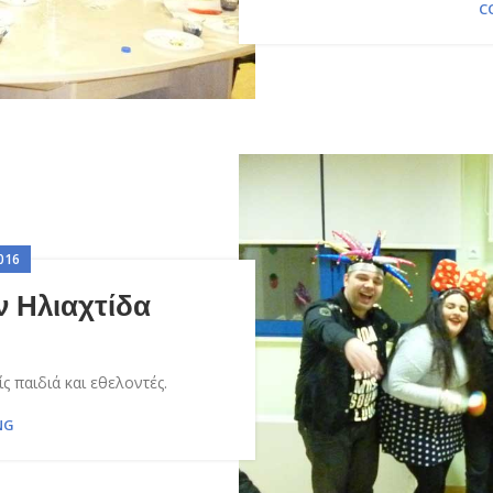
C
016
 Ηλιαχτίδα
ς παιδιά και εθελοντές.
NG