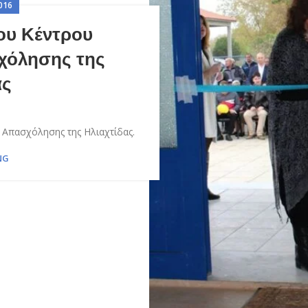
016
του Κέντρου
χόλησης της
ας
 Απασχόλησης της Ηλιαχτίδας.
NG