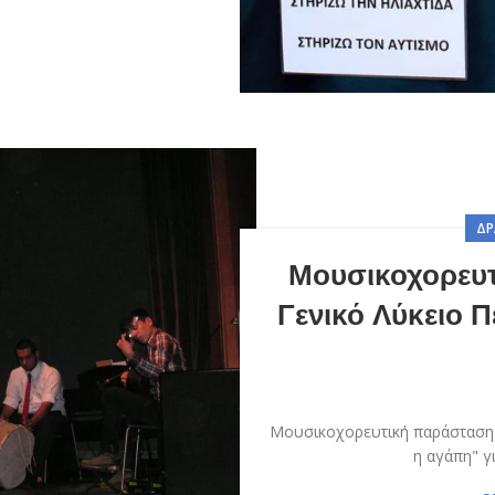
ΔΡ
Μουσικοχορευ
Γενικό Λύκειο Π
Μουσικοχορευτική παράσταση α
η αγάπη" γ