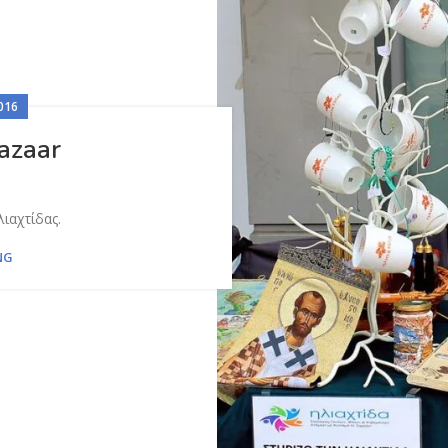
016
azaar
ιαχτίδας.
NG