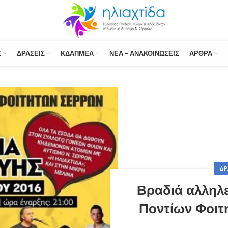
Σ
ΔΡΆΣΕΙΣ
ΚΔΑΠΜΕΑ
ΝΈΑ – ΑΝΑΚΟΙΝΏΣΕΙΣ
ΆΡΘΡΑ
ΔΡ
Βραδιά αλληλ
Ποντίων Φοιτη