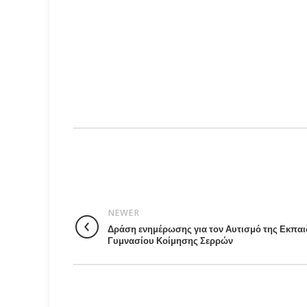
*
Όνομα
Αποθήκευσε το όνομά μου, email, και τον ιστό
This site is protected by reCAPTCHA and the Google
P