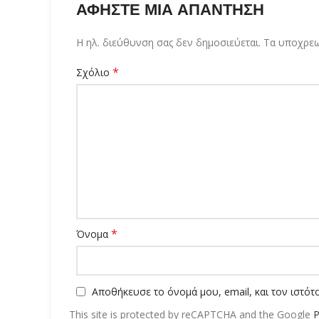
ΕΠΙΚΟΙΝΩΝΊΑ
Κάτω Μητρούσι, Σέρρες, Ελλάδα
Τηλέφωνο:
+30 23210 46890
Email:
info@iliaxtidaserres.gr
ΌΡΟΙ ΚΑΙ ΠΟΛΙΤΙΚΉ ΑΠΟΡΡΉΤΟΥ
Όροι Χρήσης
Δήλωση Προστασίας Προσωπικών Δεδομένων