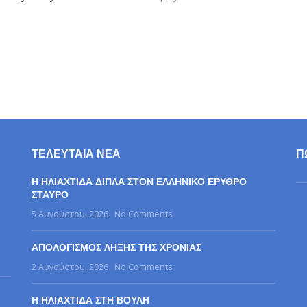
25
Σύλλογος Γονέων, Φίλων & Κηδεμόνων Ατόμων με Αυτισμό Ν. Σερρών "Η Ηλιαχ
Σχεδιασμός & Ανάπτυξη:
Χατζηκώστας Σωτήρης