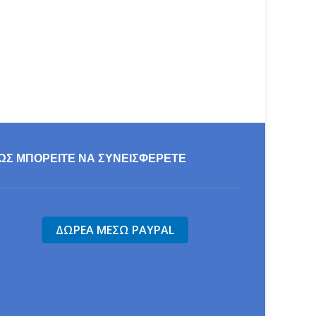
τίδα".