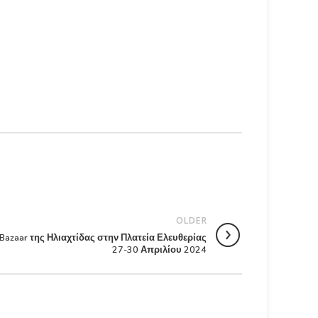
ότοπος
άσω.