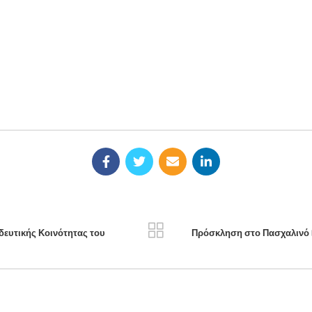
*
Email
Ιστ
τοπο μου σε αυτόν τον πλοηγό για την επόμενη φορά που θα σχολι
rivacy Policy
and
Terms of Service
apply.