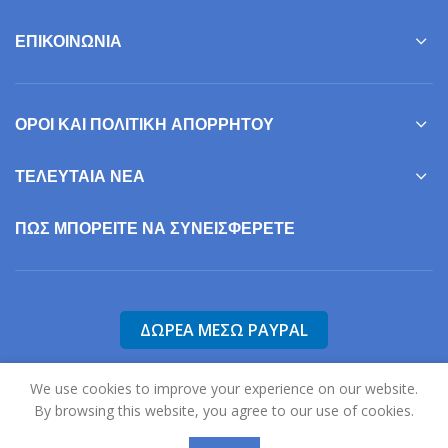
ΕΠΙΚΟΙΝΩΝΊΑ
ΌΡΟΙ ΚΑΙ ΠΟΛΙΤΙΚΉ ΑΠΟΡΡΉΤΟΥ
ΤΕΛΕΥΤΑΊΑ ΝΈΑ
ΠΩΣ ΜΠΟΡΕΊΤΕ ΝΑ ΣΥΝΕΙΣΦΕΡΕΤΕ
We use cookies to improve your experience on our website.
By browsing this website, you agree to our use of cookies.
2025
Σύλλογος Γονέων, Φίλων & Κηδεμόνων Ατόμων με Αυτισμό Ν.
Σερρών "Η Ηλιαχτίδα".