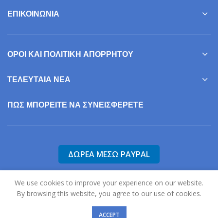
ΕΠΙΚΟΙΝΩΝΊΑ
ΌΡΟΙ ΚΑΙ ΠΟΛΙΤΙΚΉ ΑΠΟΡΡΉΤΟΥ
ΤΕΛΕΥΤΑΊΑ ΝΈΑ
ΠΩΣ ΜΠΟΡΕΊΤΕ ΝΑ ΣΥΝΕΙΣΦΕΡΕΤΕ
We use cookies to improve your experience on our website.
By browsing this website, you agree to our use of cookies.
2025
Σύλλογος Γονέων, Φίλων & Κηδεμόνων Ατόμων με Αυτισμό Ν.
Σερρών "Η Ηλιαχτίδα".
ACCEPT
Σχεδιασμός & Ανάπτυξη:
Χατζηκώστας Σωτήρης