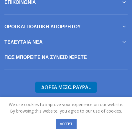
ΕΠΙΚΟΙΝΩΝΊΑ
ΌΡΟΙ ΚΑΙ ΠΟΛΙΤΙΚΉ ΑΠΟΡΡΉΤΟΥ
ΤΕΛΕΥΤΑΊΑ ΝΈΑ
ΠΩΣ ΜΠΟΡΕΊΤΕ ΝΑ ΣΥΝΕΙΣΦΕΡΕΤΕ
We use cookies to improve your experience on our website.
By browsing this website, you agree to our use of cookies.
2025
Σύλλογος Γονέων, Φίλων & Κηδεμόνων Ατόμων με Αυτισμό Ν.
Σερρών "Η Ηλιαχτίδα".
ACCEPT
Σχεδιασμός & Ανάπτυξη:
Χατζηκώστας Σωτήρης