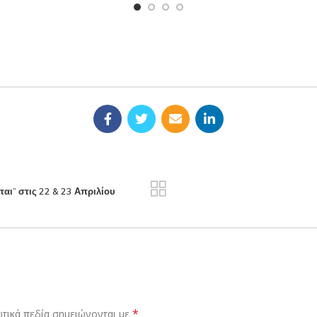
αι” στις 22 & 23 Απριλίου
*
τικά πεδία σημειώνονται με