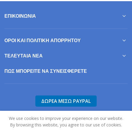
ΕΠΙΚΟΙΝΩΝΊΑ
ΌΡΟΙ ΚΑΙ ΠΟΛΙΤΙΚΉ ΑΠΟΡΡΉΤΟΥ
ΤΕΛΕΥΤΑΊΑ ΝΈΑ
ΠΩΣ ΜΠΟΡΕΊΤΕ ΝΑ ΣΥΝΕΙΣΦΕΡΕΤΕ
We use cookies to improve your experience on our website.
By browsing this website, you agree to our use of cookies.
2025
Σύλλογος Γονέων, Φίλων & Κηδεμόνων Ατόμων με Αυτισμό Ν.