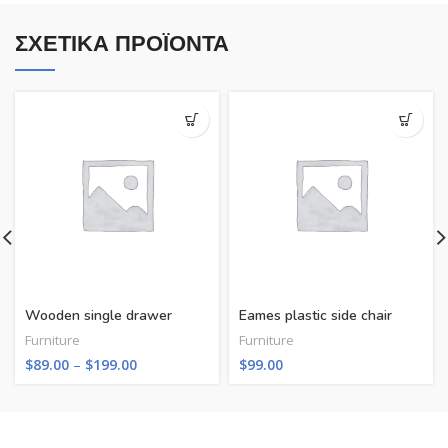
ΣΧΕΤΙΚΆ ΠΡΟΪΌΝΤΑ
Wooden single drawer
Eames plastic side chair
Furniture
Furniture
Price
$
89.00
–
$
199.00
$
99.00
range:
$89.00
through
$199.00