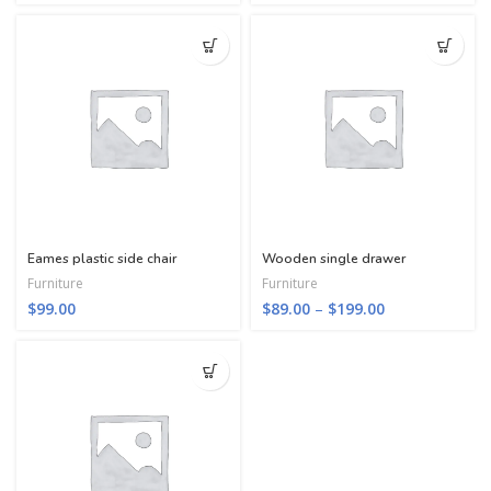
Eames plastic side chair
Wooden single drawer
Furniture
Furniture
Price
$
99.00
$
89.00
–
$
199.00
range:
$89.00
through
$199.00