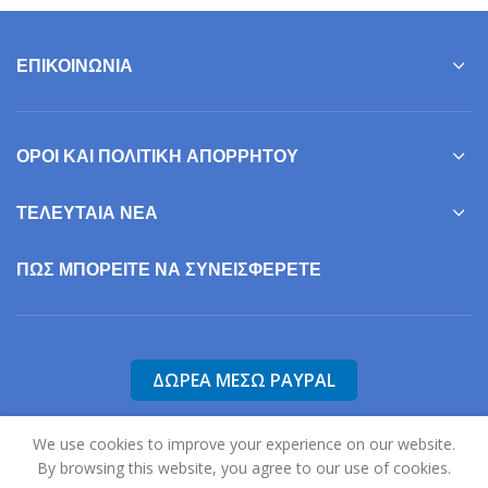
ΕΠΙΚΟΙΝΩΝΊΑ
ΌΡΟΙ ΚΑΙ ΠΟΛΙΤΙΚΉ ΑΠΟΡΡΉΤΟΥ
ΤΕΛΕΥΤΑΊΑ ΝΈΑ
ΠΩΣ ΜΠΟΡΕΊΤΕ ΝΑ ΣΥΝΕΙΣΦΕΡΕΤΕ
We use cookies to improve your experience on our website.
By browsing this website, you agree to our use of cookies.
2025
Σύλλογος Γονέων, Φίλων & Κηδεμόνων Ατόμων με Αυτισμό Ν.