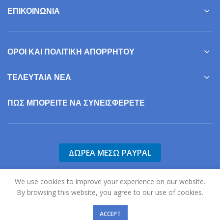
ΕΠΙΚΟΙΝΩΝΊΑ
ΌΡΟΙ ΚΑΙ ΠΟΛΙΤΙΚΉ ΑΠΟΡΡΉΤΟΥ
ΤΕΛΕΥΤΑΊΑ ΝΈΑ
ΠΩΣ ΜΠΟΡΕΊΤΕ ΝΑ ΣΥΝΕΙΣΦΕΡΕΤΕ
We use cookies to improve your experience on our website.
By browsing this website, you agree to our use of cookies.
2025
Σύλλογος Γονέων, Φίλων & Κηδεμόνων Ατόμων με Αυτισμό Ν.
Σερρών "Η Ηλιαχτίδα".
ACCEPT
Σχεδιασμός & Ανάπτυξη:
Χατζηκώστας Σωτήρης