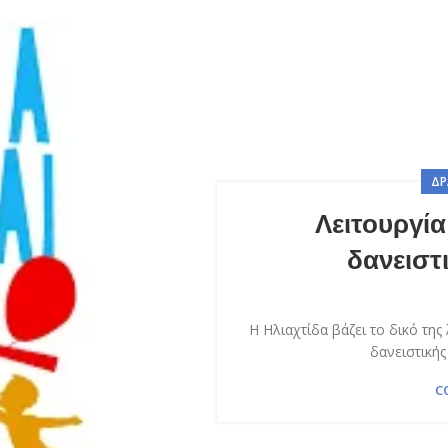
ΔΡ
Λειτουργί
δανειστ
Η Ηλιαχτίδα βάζει το δικό της
δανειστικής
C