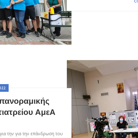
C
022
 πανοραμικής
τιατρείου ΑμεΑ
για την για την επάνδρωση του