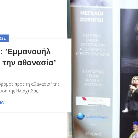
022
: “Εμμανουήλ
 την αθανασία”
ρόμος προς τη αθανασία" της
ση της Ηλιαχτίδας.
NG