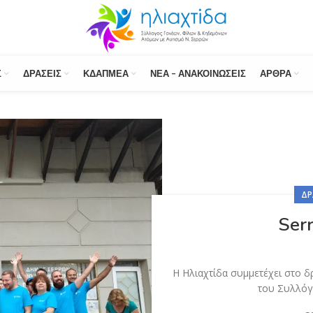
Σ
ΔΡΆΣΕΙΣ
ΚΔΑΠΜΕΑ
ΝΈΑ – ΑΝΑΚΟΙΝΏΣΕΙΣ
ΆΡΘΡΑ
ΔΡ
Ser
Η Ηλιαχτίδα συμμετέχει στο δ
του Συλλό