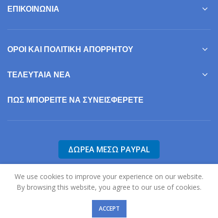
ΌΡΟΙ ΚΑΙ ΠΟΛΙΤΙΚΉ ΑΠΟΡΡΉΤΟΥ
ΤΕΛΕΥΤΑΊΑ ΝΈΑ
ΠΩΣ ΜΠΟΡΕΊΤΕ ΝΑ ΣΥΝΕΙΣΦΕΡΕΤΕ
2025
Σύλλογος Γονέων, Φίλων & Κηδεμόνων Ατόμων με Αυτισμό Ν.
Σερρών "Η Ηλιαχτίδα".
Σχεδιασμός & Ανάπτυξη:
Χατζηκώστας Σωτήρης
We use cookies to improve your experience on our website.
By browsing this website, you agree to our use of cookies.
ACCEPT