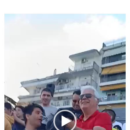
Βίντεο