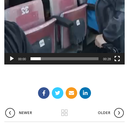
00:00
00:28
NEWER
OLDER
ΑΦΉΣΤΕ ΜΙΑ ΑΠΆΝΤΗΣΗ
Η ηλ. διεύθυνση σας δεν δημοσιεύεται.
Τα υποχρεωτικά πεδία